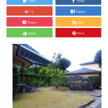
Tweet
Share
+1
Hatena
Pocket
RSS
feedly
Pin it