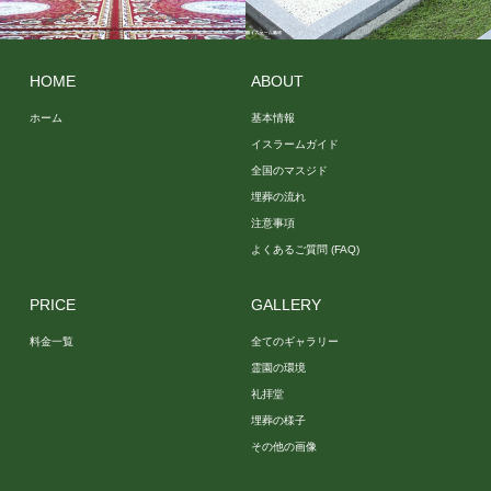
礼拝堂
その他の画
像
HOME
ABOUT
ホーム
基本情報
イスラームガイド
全国のマスジド
埋葬の流れ
注意事項
よくあるご質問 (FAQ)
PRICE
GALLERY
料金一覧
全てのギャラリー
霊園の環境
礼拝堂
埋葬の様子
その他の画像