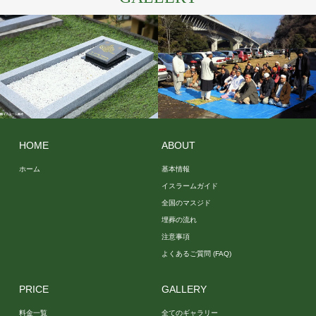
その他の画
埋葬の様子
像
HOME
ABOUT
ホーム
基本情報
イスラームガイド
全国のマスジド
埋葬の流れ
注意事項
よくあるご質問 (FAQ)
PRICE
GALLERY
料金一覧
全てのギャラリー