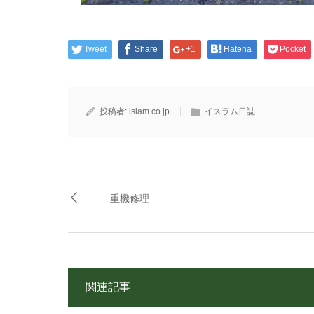
Tweet
Share
+1
Hatena
Pocket
投稿者:
islam.co.jp
イスラム日誌
重機修理
関連記事