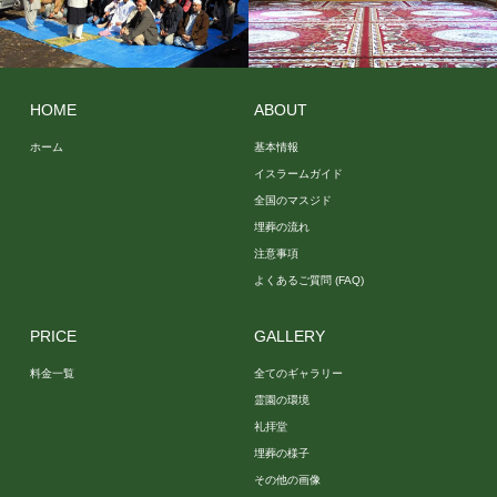
埋葬の
礼拝堂
様子
HOME
ABOUT
ホーム
基本情報
イスラームガイド
全国のマスジド
埋葬の流れ
注意事項
よくあるご質問 (FAQ)
PRICE
GALLERY
料金一覧
全てのギャラリー
霊園の環境
礼拝堂
埋葬の様子
その他の画像