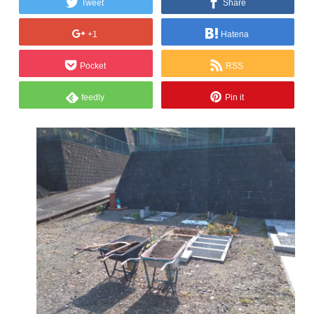
Tweet
Share
+1
Hatena
Pocket
RSS
feedly
Pin it